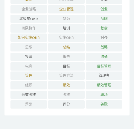
企业战略
企业管理
创业
北极星OKR
华为
品牌
团队协作
培训
复盘
如何实施OKR
实施OKR
对齐
思想
总结
战略
投资
报告
沟通
电商
目标
目标管理
管理
管理方法
管理者
组织
绩效
绩效管理
绩效考核
考核
职场
薪酬
评分
谷歌