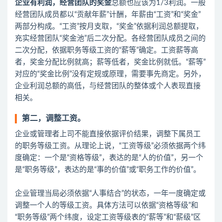
企业有利润，经营团队的奖金
总额也应该为1/3利润。一般
经营团队成员都以“贡献年薪”计酬，年薪由“工资”和“奖金”
两部分构成。“工资”按月支取，“奖金”依据利润总额提取，
充实经营团队“奖金池”后二次分配。各经营团队成员之间的
二次分配，依据职务等级工资的“薪等”确定。工资薪等高
者，奖金分配比例就高；薪等低者，奖金比例就低。“薪等”
对应的“奖金比例”没有定规或原理，需要事先商定。
另外，
企业利润总额的高低，与经营团队的整体或个人表现直接
相关。
第二，调整工资。
企业或管理者上司不能直接依据评价结果，调整下属员工
的职务等级工资。从理论上说，“工资等级”必须依据两个纬
度确定：一个是“资格等级”，表达的是“人的价值”，另一个
是“职务等级”，表达的是“事的价值”或“职务工作的价值”。
企业管理
当局必须依据“人事结合”的状态，一年一度确定或
调整一个人的等级工资。具体方法可以依据“资格等级”和
“职务等级”两个纬度，设定工资等级表的“薪等”和“薪级”区