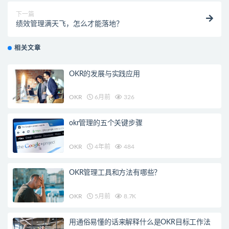
下一篇
绩效管理满天飞，怎么才能落地？
相关文章
OKR的发展与实践应用
OKR
6月前
326
okr管理的五个关键步骤
OKR
4年前
484
OKR管理工具和方法有哪些？
OKR
5月前
8.7K
用通俗易懂的话来解释什么是OKR目标工作法