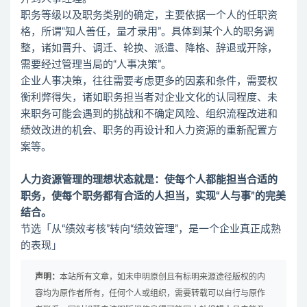
职务等级以及职务类别的确定，主要依据一个人的任职资
格，所谓“知人善任，量才录用”。具体到某个人的职务调
整，诸如晋升、调迁、轮换、派遣、降格、辞退或开除，
需要经过管理当局的“人事决策”。
企业人事决策，往往需要考虑更多的因素和条件，需要权
衡利弊得失，诸如职务担当者对企业文化的认同程度、未
来职务可能会遇到的挑战和不确定风险、组织流程改进和
绩效改进的机会、职务的再设计和人力资源的重新配置方
案等。
人力资源管理的理想状态就是：
使每个人都能担当合适的
职务，使每个职务都有合适的人担当，实现“人与事”的完美
结合。
节选「从“
绩效考核
”转向“
绩效管理
”，是一个企业真正成熟
的表现」
声明：
本站所有文章，如未申明原创且有标明来源途径版权的内
容均为原作者所有，任何个人或组织，需要转载可以自行与原作