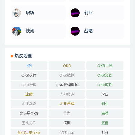
职场
创业
快讯
战略
热议话题
KPI
OKR
OKR工具
OKR执行
OKR数据
OKR知识
OKR管理
OKR管理理念
OKR软件
业绩
人力资源
企业
企业战略
企业管理
创业
北极星OKR
华为
品牌
团队协作
培训
复盘
如何实施OKR
实施OKR
对齐