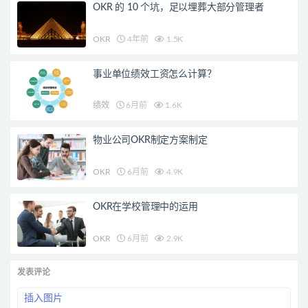
OKR 的 10 个坑，足以埋葬大部分管理者
OKR
4年前
1.5K
事业单位绩效工资怎么计算？
绩效
6月前
1.6K
物业公司OKR制定方案制定
OKR
6月前
4.9K
OKR在学校管理中的运用
OKR
6月前
2.9K
发表评论
插入图片