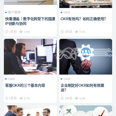
客户案例
OKR
快看漫画｜数字化转型下的国漫
OKR有效吗？如何正确使用？
IP创新与协同
1年前
3.6K
1年前
9.8K
OKR
OKR
客服OKR的三个基本内容
企业制定好OKR如何有效跟
进？
1年前
6.7K
1年前
4.8K