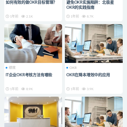
如何有效的做OKR目标管理？
避免OKR实施陷阱：北极星
OKR的实践指南
1年前
2.1K
1年前
8.7K
绩效
OKR
lT企业OKR考核方法有哪些
OKR在降本增效中的应用
1年前
8.9K
1年前
3.9K