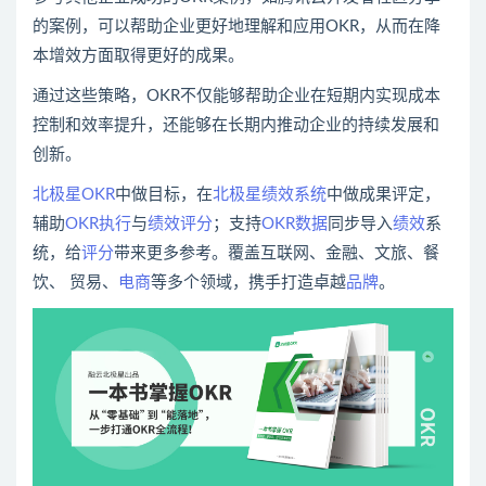
的案例，可以帮助企业更好地理解和应用OKR，从而在降
本增效方面取得更好的成果。
通过这些策略，OKR不仅能够帮助企业在短期内实现成本
控制和效率提升，还能够在长期内推动企业的持续发展和
创新。
北极星OKR
中做目标，在
北极星绩效系统
中做成果评定，
辅助
OKR执行
与
绩效
评分
；支持
OKR数据
同步导入
绩效
系
统，给
评分
带来更多参考。覆盖互联网、金融、文旅、餐
饮、 贸易、
电商
等多个领域，携手打造卓越
品牌
。