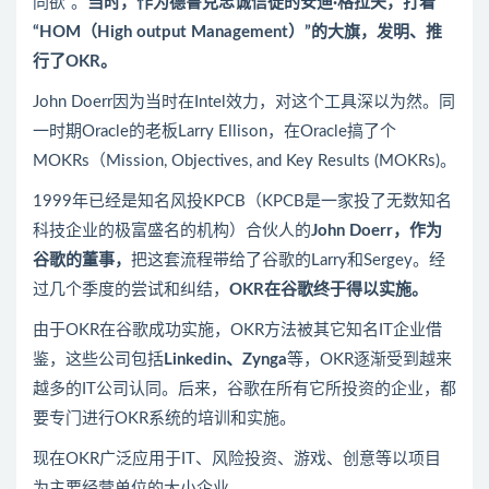
同欲”。
当时，作为德鲁克忠诚信徒的安迪·格拉夫，打着
“HOM（High output Management）”的大旗，发明、推
行了OKR。
John Doerr因为当时在Intel效力，对这个工具深以为然。同
一时期Oracle的老板Larry Ellison，在Oracle搞了个
MOKRs（Mission, Objectives, and Key Results (MOKRs)。
1999年已经是知名风投KPCB（KPCB是一家投了无数知名
科技企业的极富盛名的机构）合伙人的
John Doerr，作为
谷歌的董事，
把这套流程带给了谷歌的Larry和Sergey。经
过几个季度的尝试和纠结，
OKR在谷歌终于得以实施。
由于OKR在谷歌成功实施，OKR方法被其它知名IT企业借
鉴，这些公司包括
Linkedin、Zynga
等，OKR逐渐受到越来
越多的IT公司认同。后来，谷歌在所有它所投资的企业，都
要专门进行OKR系统的培训和实施。
现在OKR广泛应用于IT、风险投资、游戏、创意等以项目
为主要经营单位的大小企业。