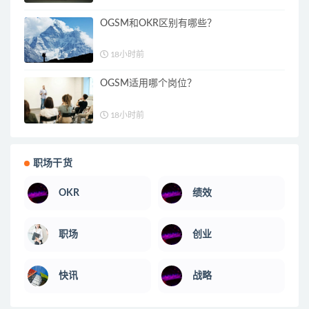
OGSM和OKR区别有哪些？
18小时前
OGSM适用哪个岗位？
18小时前
职场干货
OKR
绩效
职场
创业
快讯
战略