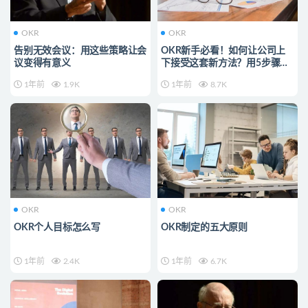
OKR
OKR
告别无效会议：用这些策略让会
OKR新手必看！如何让公司上
议变得有意义
下接受这套新方法？用5步骤渐
进式推动
1年前
1.9K
1年前
8.7K
OKR
OKR
OKR个人目标怎么写
OKR制定的五大原则
1年前
2.4K
1年前
6.7K