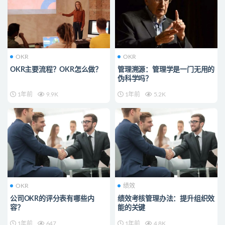
OKR
OKR
OKR主要流程？OKR怎么做？
管理溯源：管理学是一门无用的
伪科学吗？
1年前
9.9K
1年前
5.2K
OKR
绩效
公司OKR的评分表有哪些内
绩效考核管理办法：提升组织效
容？
能的关键
1年前
647
1年前
4.8K