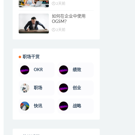
2天前
如何在企业中使用
OGSM？
2天前
职场干货
OKR
绩效
职场
创业
快讯
战略