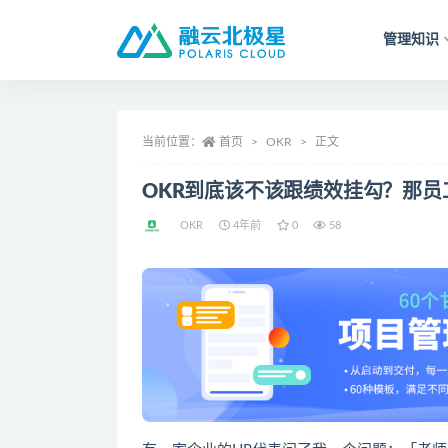
管理知识
全部
当前位置：
首页
OKR
正文
OKR到底该不该跟绩效挂勾？那员
OKR
4年前
0
58