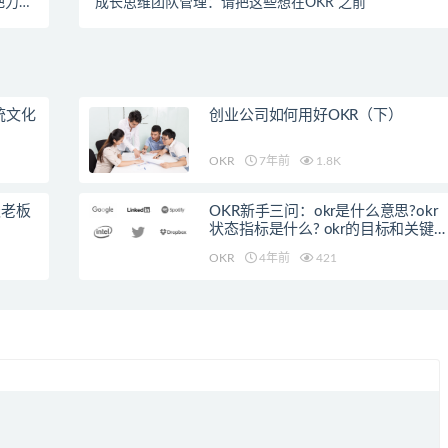
把力气
成长思维团队管理：请把这些想在OKR 之前
情上！
统文化
创业公司如何用好OKR（下）
OKR
7年前
1.8K
谈老板
OKR新手三问：okr是什么意思?okr
状态指标是什么? okr的目标和关键
果是什么?
OKR
4年前
421