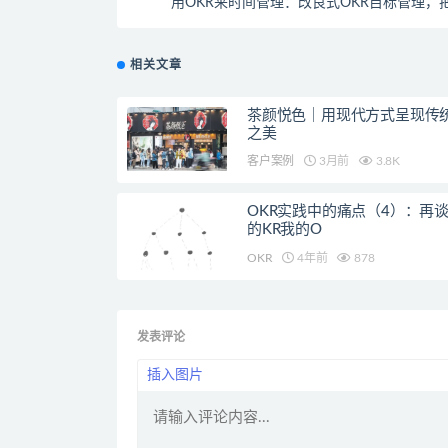
用OKR来时间管理：改良式OKR目标管理，
花在最值得的事
相关文章
茶颜悦色｜用现代方式呈现传
之美
客户案例
3月前
3.8K
OKR实践中的痛点（4）：再
的KR我的O
OKR
4年前
878
发表评论
插入图片