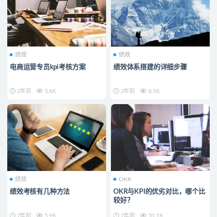
绩效
绩效
电商运营专员kpi考核方案
绩效体系搭建的详细步骤
2年前
5.6K
2年前
8.5K
绩效
OKR
绩效考核有几种方法
OKR与KPI的优劣对比，哪个比
较好？
2年前
5.9K
2年前
10.1K