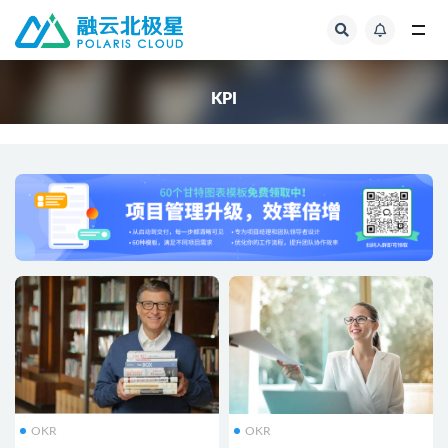
全部
KPI
OKR
OKR