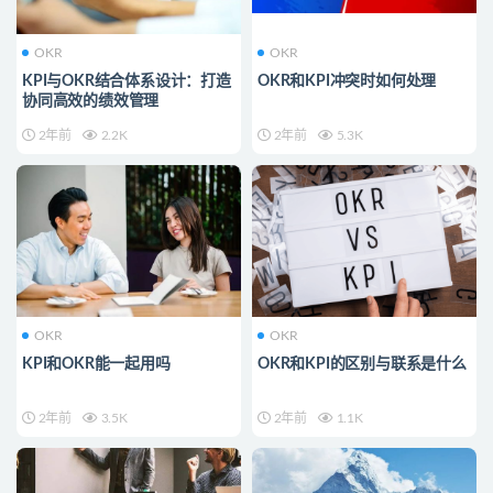
OKR
OKR
KPI与OKR结合体系设计：打造
OKR和KPI冲突时如何处理
协同高效的绩效管理
2年前
2.2K
2年前
5.3K
OKR
OKR
KPI和OKR能一起用吗
OKR和KPI的区别与联系是什么
2年前
3.5K
2年前
1.1K