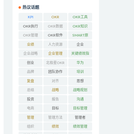
热议话题
KPI
OKR
OKR工具
OKR执行
OKR数据
OKR知识
OKR管理
OKR软件
SMART原
则
业绩
人力资源
企业
企业战略
企业管理
关键绩效指
标
创业
北极星OKR
华为
品牌
团队协作
培训
复盘
对齐
思想
总结
战略
战略规划
投资
报告
沟通
电商
目标
目标管理
管理
管理方法
管理者
组织
绩效
绩效管理