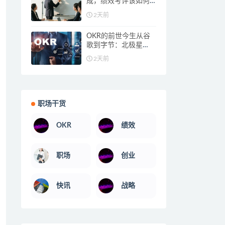
成，绩效考评该如何
破局？推荐工具：北
2天前
极星绩效管理系统
OKR的前世今生从谷
歌到字节：北极星
OKR系统让目标管理
2天前
落地不踩坑
职场干货
OKR
绩效
职场
创业
快讯
战略