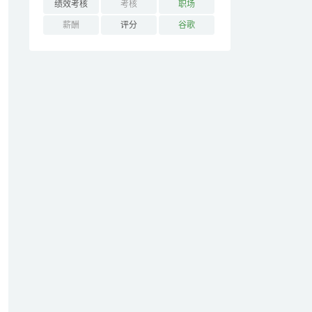
绩效考核
考核
职场
薪酬
评分
谷歌