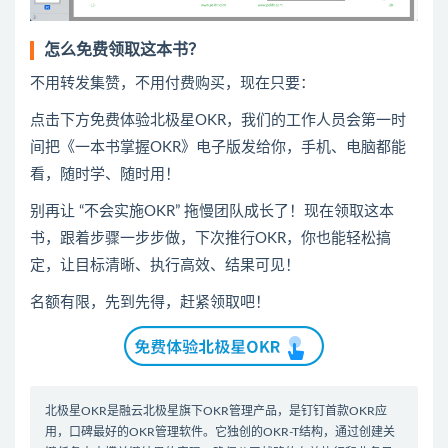
怎么免费领取这本书？
不用转发集赞，不用付费购买，现在只要：
点击下方免费体验北极星OKR
​，
我们的工作人员会第一时
间把《一本书掌握OKR》电子版发给你，手机、电脑都能
看，随时学、随时用！
别再让 “不会实施OKR” 拖慢团队成长了！现在领取这本
书，跟着步骤一步步做，下次推行OKR，你也能轻松搞
定，让目标清晰、执行高效、结果可见！
名额有限，先到先得，赶紧领取吧！
北极星OKR是
融云北极星
旗下OKR管理产品，是钉钉首款
OKR应
用
，口碑最好的
OKR管理软件
。它独创的OKR-T结构，通过创建关