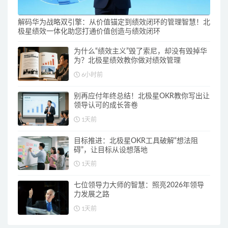
解码华为战略双引擎：从价值锚定到绩效闭环的管理智慧！北
极星绩效一体化助您打通价值创造与绩效闭环
为什么“绩效主义”毁了索尼，却没有毁掉华
为？北极星绩效教你做对绩效管理
6小时前
别再应付年终总结！北极星OKR教你写出让
领导认可的成长答卷
1天前
目标推进：北极星OKR工具破解“想法阻
碍”，让目标从设想落地
1天前
七位领导力大师的智慧：照亮2026年领导
力发展之路
1天前