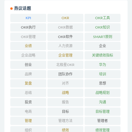
热议话题
KPI
OKR
OKR工具
OKR执行
OKR数据
OKR知识
OKR管理
OKR软件
SMART原则
业绩
人力资源
企业
企业战略
企业管理
关键绩效指标
创业
北极星OKR
华为
品牌
团队协作
培训
复盘
对齐
思想
总结
战略
战略规划
投资
报告
沟通
电商
目标
目标管理
管理
管理方法
管理者
组织
绩效
绩效管理