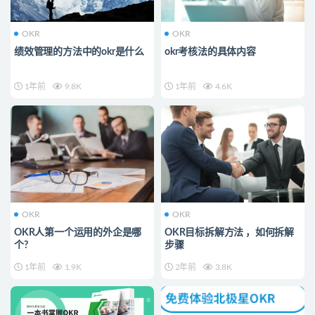
OKR
OKR
绩效管理的方法中的okr是什么
okr考核法的具体内容
1年前
9.8K
1年前
4.6K
OKR
OKR
OKR人第一个运用的外企是哪
OKR目标拆解方法 ，如何拆解
个?
步骤
1年前
1.9K
2年前
3.8K